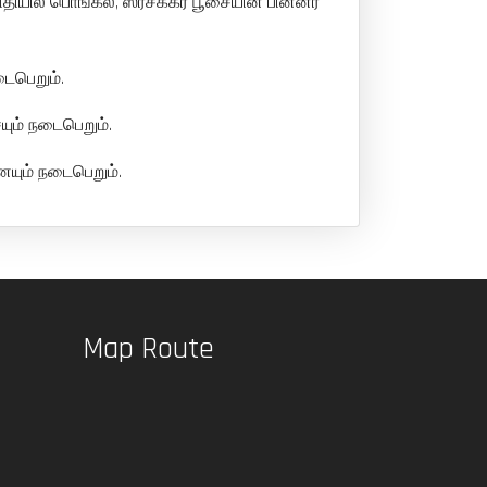
ியில் பொங்கல், ஸ்ரீசக்கர பூசையின் பின்னர்
டைபெறும்.
யும் நடைபெறும்.
ையும் நடைபெறும்.
Map Route