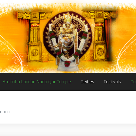
Arulmihu London Nadarajar Temple
Deities
Festivals
Ca
lendar