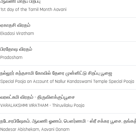
ஆவணி மாதப் பிறப்பு
1st day of the Tamil Month Aavani
ஏகாதசி விரதம்
Ekadasi Viratham
பிரதோஷ விரதம்
Pradosham
நல்லூர் கந்தசாமி கோவில் தேரை முன்னிட்டு சிறப்பு பூஜை
Special Pooja on Account of Nallur Kandaswami Temple Special Pooja
வரலட்சுமி விரதம் - திருவிளக்குப்பூசை
VARALAKSHMI VIRATHAM - Thiruvilaku Pooja
நடேசரபிஷேகம், ஆவணி ஓணம், பௌர்ணமி - ஸ்ரீ சக்கர பூசை, தங்கத்
Nadesar Abishekam, Aavani Oonam