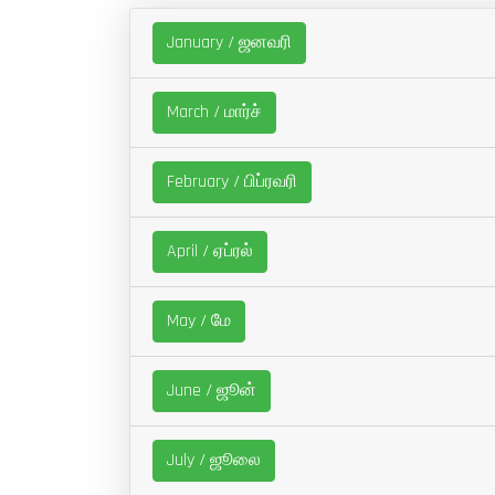
January / ஜனவரி
March / மார்ச்
February / பிப்ரவரி
April / ஏப்ரல்
May / மே
June / ஜூன்
July / ஜூலை