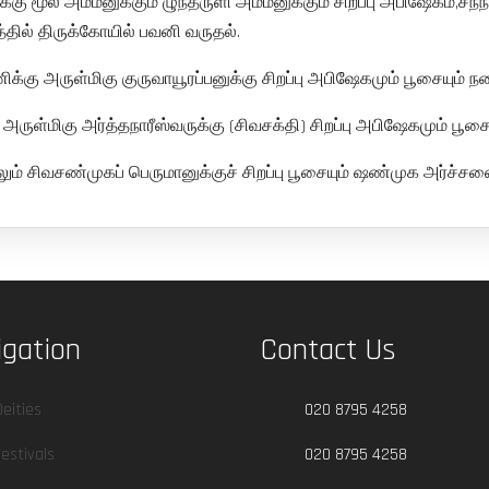
மூல அம்மனுக்கும் ழுந்தருளி அம்மனுக்கும் சிறப்பு அபிஷேகம்,சந்நித
்தில் திருக்கோயில் பவனி வருதல்.
க்கு அருள்மிகு குருவாயூரப்பனுக்கு சிறப்பு அபிஷேகமும் பூசையும் ந
ருள்மிகு அர்த்தநாரீஸ்வருக்கு (சிவசக்தி) சிறப்பு அபிஷேகமும் பூசை
ம் சிவசண்முகப் பெருமானுக்குச் சிறப்பு பூசையும் ஷண்முக அர்ச்சன
igation
Contact Us
Deities
020 8795 4258
Festivals
020 8795 4258